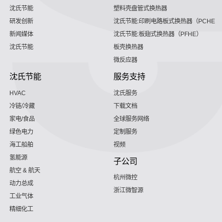
沈氏节能
塑料壳盘管式换热器
研发创新
沈氏节能:印刷电路板式换热器（PCHE）
新闻媒体
沈氏节能:板翅式换热器（PFHE）
沈氏节能
板壳换热器
微反应器
沈氏节能
服务支持
HVAC
沈氏服务
冷链/冷藏
下载文档
家电/食品
全球服务网络
绿色电力
定制服务
海工船舶
视频
氢能源
子公司
航空 & 航天
杭州微控
动力总成
浙江微智源
工业气体
精细化工