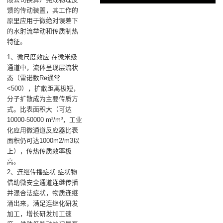
馈的传动装置，其工作的
原里应用于微绝对误差下
的水射流举动和传质制热
特征。
1、微尺度效应 在微米级
通道中，流体呈现层流状
态（雷诺数Re通常
<500），扩散距离极短，
分子扩散成为主要传质方
式。比表面积大（可达
10000-50000 m²/m³，工业
化应用微通道反应器比表
面积仍可达1000m2/m3以
上），传热传质效率极
高。
2、连继传播症状 症状物
借助微安全通道连继传播
并混合法症状，物质连继
涌出来，满足连继化研发
加工，增长研发加工速