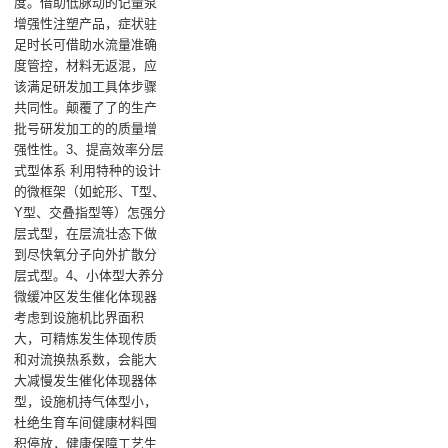
度。借助低脉动的记量泵
增强性注塑产品，症状驻
足时长可借助水流量准确
度管控，材料无返混，应
该满足研发加工具体步骤
共同性。颠覆了了的生产
批号研发加工的的质量增
强性性。3、提高效率分层
式型体系 利用特种的设计
的微框架（如蛇形、T型、
Y型、交叠指型等）怎强分
层式型，在层流壮态下做
到尽快氧分子向外扩散分
层式型。4、小体型大养分
微缓冲区发生催化体现器
考虑到设施机比界面积
大，可精炼发生体现传质
和对流换热系数，会能大
大减慢发生催化体现器体
型，设施机持气体型小，
杜绝生育车间健康材料囤
积停放，健康保障工艺生